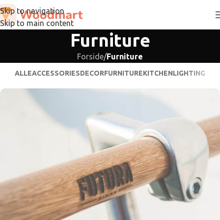
Skip to navigation
Skip to main content
Furniture
Forside
/
Furniture
ALLE
ACCESSORIES
DECOR
FURNITURE
KITCHEN
LIGHTING