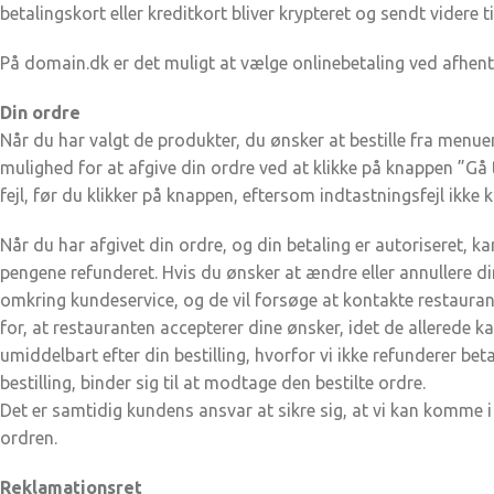
betalingskort eller kreditkort bliver krypteret og sendt videre t
På domain.dk er det muligt at vælge onlinebetaling ved afhent
Din ordre
Når du har valgt de produkter, du ønsker at bestille fra menue
mulighed for at afgive din ordre ved at klikke på knappen ”Gå ti
fejl, før du klikker på knappen, eftersom indtastningsfejl ikke 
Når du har afgivet din ordre, og din betaling er autoriseret, ka
pengene refunderet. Hvis du ønsker at ændre eller annullere d
omkring kundeservice, og de vil forsøge at kontakte restaura
for, at restauranten accepterer dine ønsker, idet de allerede 
umiddelbart efter din bestilling, hvorfor vi ikke refunderer be
bestilling, binder sig til at modtage den bestilte ordre.
Det er samtidig kundens ansvar at sikre sig, at vi kan komme i 
ordren.
Reklamationsret