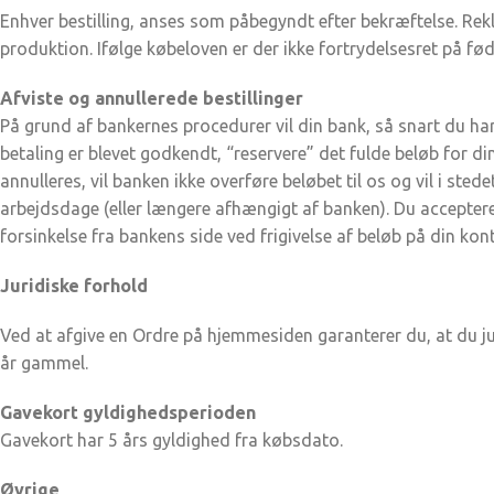
Enhver bestilling, anses som påbegyndt efter bekræftelse. Rekl
produktion. Ifølge købeloven er der ikke fortrydelsesret på fø
Afviste og annullerede bestillinger
På grund af bankernes procedurer vil din bank, så snart du har
betaling er blevet godkendt, “reservere” det fulde beløb for din 
annulleres, vil banken ikke overføre beløbet til os og vil i ste
arbejdsdage (eller længere afhængigt af banken). Du accepterer
forsinkelse fra bankens side ved frigivelse af beløb på din kon
Juridiske forhold
Ved at afgive en Ordre på hjemmesiden garanterer du, at du juri
år gammel.
Gavekort gyldighedsperioden
Gavekort har 5 års gyldighed fra købsdato.
Øvrige