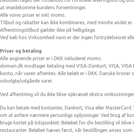
Desuden tages der forbehold for forsinket leveringstid og udso
at imødekomme kundens forventninger.
Alle vores priser er inkl. moms.
Tilbud og rabatter kan ikke kombineres, med mindre andet er 
Afhentningstilbud gælder ikke på helligdage.
Ved køb hos Virksomhed navn er der ingen fortrydelsesret elle
Priser og betaling
Alle angivende priser er i DKK inkluderet moms.
domain.dk modtager betaling med VISA-Dankort, VISA, VISA Elec
konto, når varen afhentes. Alle beløb er i DKK. Danske kroner o
udsolgte/udgåede varer.
Ved afhentning vil du ikke blive opkrævet ekstra omkostninger
Du kan betale med kontanter, Dankort, Visa eller MasterCard. 
om at anføre nærmere personlige oplysninger. Ved brug af kortop
bruge kortet på tidspunktet. Beløbet for din bestilling vil blive
restauranter. Beløbet hæves først, når bestillingen anses som