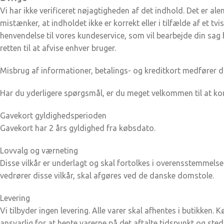
Vi har ikke verificeret nøjagtigheden af det indhold. Det er a
mistænker, at indholdet ikke er korrekt eller i tilfælde af et t
henvendelse til vores kundeservice, som vil bearbejde din sag
retten til at afvise enhver bruger.
Misbrug af informationer, betalings- og kreditkort medfører dir
Har du yderligere spørgsmål, er du meget velkommen til at ko
Gavekort gyldighedsperioden
Gavekort har 2 års gyldighed fra købsdato.
Lovvalg og værneting
Disse vilkår er underlagt og skal fortolkes i overensstemmelse 
vedrører disse vilkår, skal afgøres ved de danske domstole.
Levering
Vi tilbyder ingen levering. Alle varer skal afhentes i butikken
ansvarlig for at hente varerne på det aftalte tidspunkt og sted