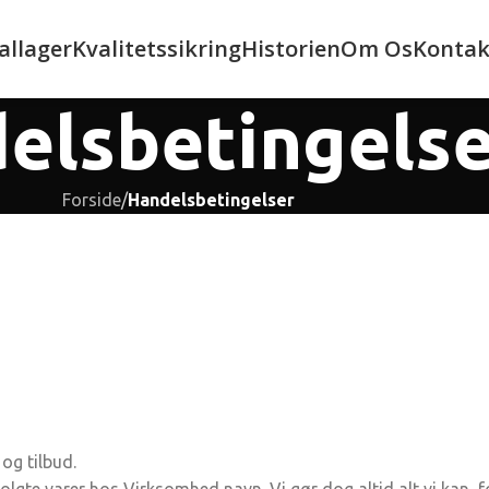
allager
Kvalitetssikring
Historien
Om Os
Kontak
elsbetingelse
Forside
/
Handelsbetingelser
 og tilbud.