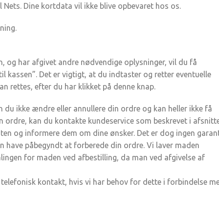
il Nets. Dine kortdata vil ikke blive opbevaret hos os.
ning.
n, og har afgivet andre nødvendige oplysninger, vil du få
l kassen”. Det er vigtigt, at du indtaster og retter eventuelle
kan rettes, efter du har klikket på denne knap.
n du ikke ændre eller annullere din ordre og kan heller ikke få
in ordre, kan du kontakte kundeservice som beskrevet i afsnitt
nten og informere dem om dine ønsker. Det er dog ingen garant
kan have påbegyndt at forberede din ordre. Vi laver maden
talingen for maden ved afbestilling, da man ved afgivelse af
telefonisk kontakt, hvis vi har behov for dette i forbindelse m