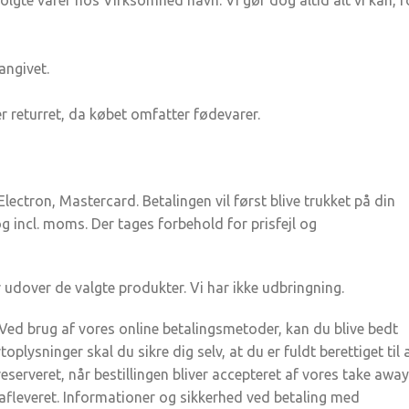
lgte varer hos Virksomhed navn. Vi gør dog altid alt vi kan, f
angivet.
r returret, da købet omfatter fødevarer.
tron, Mastercard. Betalingen vil først blive trukket på din
g incl. moms. Der tages forbehold for prisfejl og
 udover de valgte produkter. Vi har ikke udbringning.
Ved brug af vores online betalingsmetoder, kan du blive bedt
lysninger skal du sikre dig selv, at du er fuldt berettiget til 
 reserveret, når bestillingen bliver accepteret af vores take away
 afleveret. Informationer og sikkerhed ved betaling med