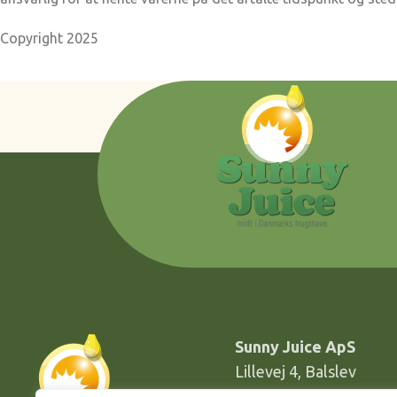
Copyright 2025
Sunny Juice ApS
Lillevej 4, Balslev
DK-5592 Ejby