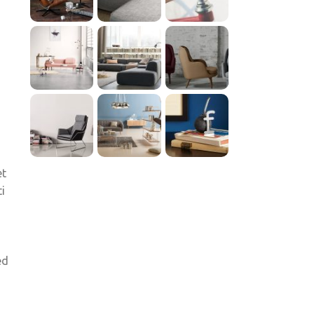
et
i
ed