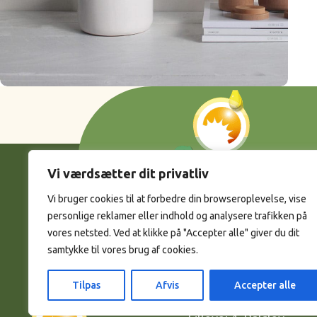
Accessories
Potenti parturient parturie
Vi værdsætter dit privatliv
Vi bruger cookies til at forbedre din browseroplevelse, vise
personlige reklamer eller indhold og analysere trafikken på
vores netsted. Ved at klikke på "Accepter alle" giver du dit
samtykke til vores brug af cookies.
Tilpas
Afvis
Accepter alle
Sunny Juice ApS