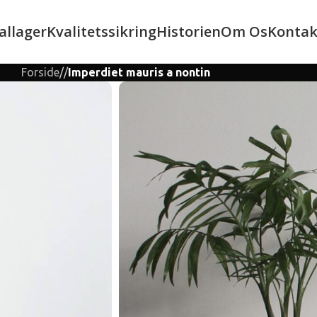
allager
Kvalitetssikring
Historien
Om Os
Kontak
Forside
/
/
Imperdiet mauris a nontin